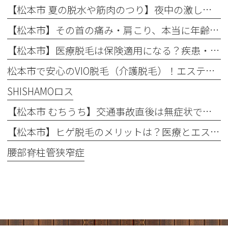
【松本市 夏の脱水や筋肉のつり】夜中の激しい痛み…それ、夏の「隠れ脱水」が原因かもしれません！
【松本市】その首の痛み・肩こり、本当に年齢のせい？知っておきたい「首の危険信号」
【松本市】医療脱毛は保険適用になる？疾患・肌荒れに悩む方へ整形外科での脱毛を徹底解説！
松本市で安心のVIO脱毛（介護脱毛）！エステとの違いや回数を解説
SHISHAMOロス
【松本市 むちうち】交通事故直後は無症状でも要注意！後遺症を防ぐ早期受診と自賠責保険のポイント
【松本市】ヒゲ脱毛のメリットは？医療とエステの違いや「値段・回数・痛み」を徹底解説
腰部脊柱管狭窄症