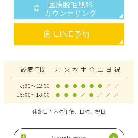
医療脱毛無料
カウンセリング
LINE予約
診療時間
月
火
水
木
金
土
日
祝
8:30～12:00
●
●
●
●
●
●
／
／
15:00～18:00
●
●
●
／
●
／
／
／
休診日：木曜午後、日曜、祝日
Google map