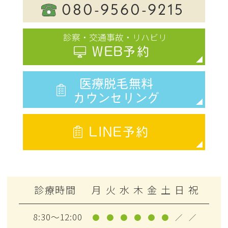
080-9560-9215
診察・交通事故・リハビリ
WEB予約
医療脱毛無料
カウンセリング
LINE予約
診療時間
月
火
水
木
金
土
日
祝
8:30～12:00
●
●
●
●
●
●
／
／