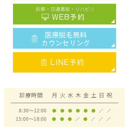
診察・交通事故・リハビリ
WEB予約
医療脱毛無料
カウンセリング
LINE予約
診療時間
月
火
水
木
金
土
日
祝
8:30～12:00
●
●
●
●
●
●
／
／
15:00～18:00
●
●
●
／
●
／
／
／