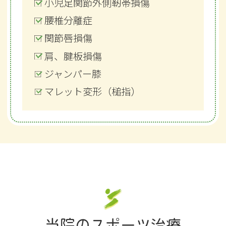
小児足関節外側靭帯損傷
小児足関節外側靭帯損傷
アキレス腱周囲炎
足底腱膜炎
小児足関節外側靭帯損傷
腰椎分離症
腰椎分離症
疲労性骨折
疲労性骨折
疲労骨折
関節唇損傷
関節唇損傷
腰椎分離症
腰椎分離症
関節唇損傷
肩、腱板損傷
肩、腱板損傷
ジャンパー膝
シンスプリント
肩、腱板損傷
ジャンパー膝
ジャンパー膝
腸脛靭帯炎
離断性骨軟骨炎
マレット変形（槌指）
マレット変形（槌指）
マレット変形（槌指）
当院のスポーツ治療