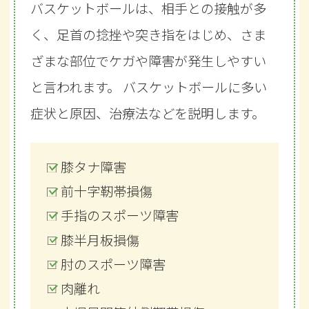
バスケットボールは、相手との接触が多
く、足首の捻挫や突き指をはじめ、さま
ざまな部位でケガや障害が発生しやすい
と言われます。 バスケットボールに多い
症状と原因、治療法などを説明します。
膝タナ障害
膝タナ障害
膝タナ前十字靱帯損傷障害
膝タナ障害
膝タナ障害
前十字靭帯損傷
前十字靭帯損傷
アキレス腱断裂
膝半月板損傷
野球肘
手指のスポーツ障害
手指のスポーツ障害
前十字靱帯損傷
ランナー膝
手指のスポーツ障害
膝半月板損傷
膝半月板損傷
膝半月板損傷
肉離れ
膝半月板損傷
肘のスポーツ障害
肘のスポーツ障害
肉離れ
小児足関節外側靭帯損傷
肘のスポーツ障害
肉離れ
肉離れ
小児足関節外側靭帯損傷
アキレス腱周囲炎
肉離れ