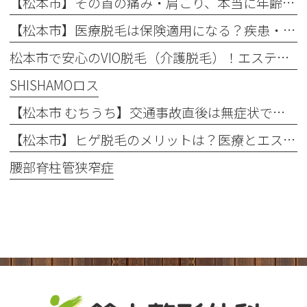
【松本市】その首の痛み・肩こり、本当に年齢のせい？知っておきたい「首の危険信号」
【松本市】医療脱毛は保険適用になる？疾患・肌荒れに悩む方へ整形外科での脱毛を徹底解説！
松本市で安心のVIO脱毛（介護脱毛）！エステとの違いや回数を解説
SHISHAMOロス
【松本市 むちうち】交通事故直後は無症状でも要注意！後遺症を防ぐ早期受診と自賠責保険のポイント
【松本市】ヒゲ脱毛のメリットは？医療とエステの違いや「値段・回数・痛み」を徹底解説
腰部脊柱管狭窄症