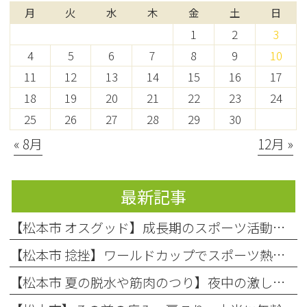
月
火
水
木
金
土
日
1
2
3
4
5
6
7
8
9
10
11
12
13
14
15
16
17
18
19
20
21
22
23
24
25
26
27
28
29
30
« 8月
12月 »
最新記事
【松本市 オスグッド】成長期のスポーツ活動で起こりやすい膝の痛み「オスグッド・シュラッター病」の原因と対処法
【松本市 捻挫】ワールドカップでスポーツ熱上昇中！お子様の「捻挫」にご注意を
【松本市 夏の脱水や筋肉のつり】夜中の激しい痛み…それ、夏の「隠れ脱水」が原因かもしれません！