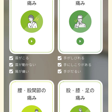
痛み
痛み
首がこる
手がしびれる
首が動かない
手にしこりがある
肩が痛い
手がだるい
腰・股関節の
股・膝・足の
痛み
痛み