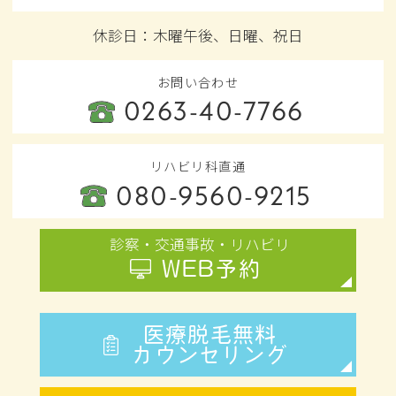
シュラッター病」の原因と対処法
休診日：木曜午後、日曜、祝日
2026.07.26
お問い合わせ
【 院長ノート更新のお知らせ 】
0263-40-7766
【松本市 捻挫】ワールドカップでスポーツ
熱上昇中！お子様の「捻挫」にご注意を
リハビリ科直通
080-9560-9215
2026.07.19
【 院長ノート更新のお知らせ 】
診察・交通事故・リハビリ
【松本市 夏の脱水や筋肉のつり】夜中の激
WEB予約
しい痛み…それ、夏の「隠れ脱水」が原因
かもしれません！
医療脱毛無料
カウンセリング
2026.07.12