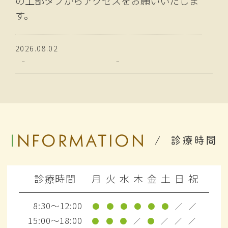
の上部タブからアクセスをお願いいたしま
す。
2026.08.02
【 お盆休みのお知らせ 】
誠に勝手ながら、以下の期間を夏季休業と
させていただきます。
8月13日 ～ 8月16日
ご不便をおかけいたしますが、何卒ご了承
INFORMATION
のほどよろしくお願い申し上げます。
診療時間
2026.08.02
診療時間
月
火
水
木
金
土
日
祝
【 院長ノート更新のお知らせ 】
【松本市 オスグッド】成長期のスポーツ活
8:30～12:00
●
●
●
●
●
●
／
／
動で起こりやすい膝の痛み「オスグッド・
15:00～18:00
●
●
●
／
●
／
／
／