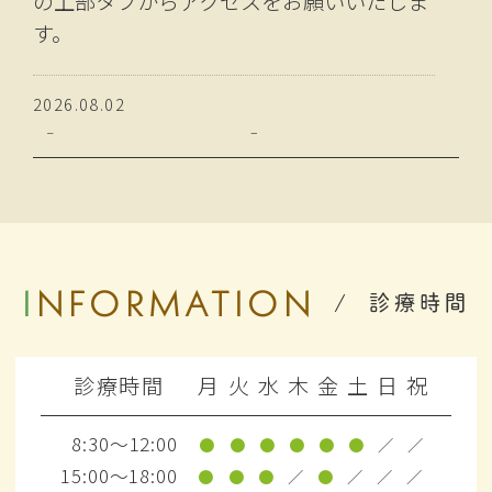
の上部タブからアクセスをお願いいたしま
す。
2026.08.02
【 お盆休みのお知らせ 】
誠に勝手ながら、以下の期間を夏季休業と
させていただきます。
8月13日 ～ 8月16日
ご不便をおかけいたしますが、何卒ご了承
INFORMATION
のほどよろしくお願い申し上げます。
診療時間
2026.08.02
診療時間
月
火
水
木
金
土
日
祝
【 院長ノート更新のお知らせ 】
【松本市 オスグッド】成長期のスポーツ活
8:30～12:00
●
●
●
●
●
●
／
／
動で起こりやすい膝の痛み「オスグッド・
15:00～18:00
●
●
●
／
●
／
／
／