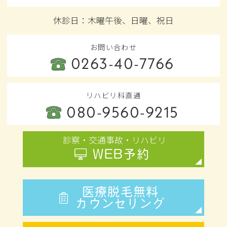
シュラッター病」の原因と対処法
休診日：木曜午後、日曜、祝日
2026.07.26
お問い合わせ
【 院長ノート更新のお知らせ 】
0263-40-7766
【松本市 捻挫】ワールドカップでスポーツ
熱上昇中！お子様の「捻挫」にご注意を
リハビリ科直通
080-9560-9215
2026.07.19
【 院長ノート更新のお知らせ 】
診察・交通事故・リハビリ
【松本市 夏の脱水や筋肉のつり】夜中の激
WEB予約
しい痛み…それ、夏の「隠れ脱水」が原因
かもしれません！
医療脱毛無料
カウンセリング
2026.07.12