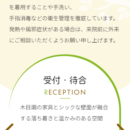
を着用することや手洗い、
手指消毒などの衛生管理を徹底しています。
発熱や風邪症状がある場合は、来院前に外来
にご相談いただくようお願い申し上げます。
リハビリ室
診察室
受付・待合
REHABILITATION
EXAMINATION
RECEPTION
広々と清潔感溢れる空間に多くの
安心して診察を受けられる、
完全個
リ
木目調の家具とシックな壁面が融合
ハビリベッドを配置した
室のプライベートに
する
落ち着きと温かみのある空間
快適なリハビリ室
配慮した診察室