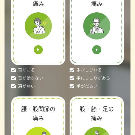
痛み
痛み
首がこる
手がしびれる
首が動かない
手にしこりがある
肩が痛い
手がだるい
腰・股関節の
股・膝・足の
痛み
痛み