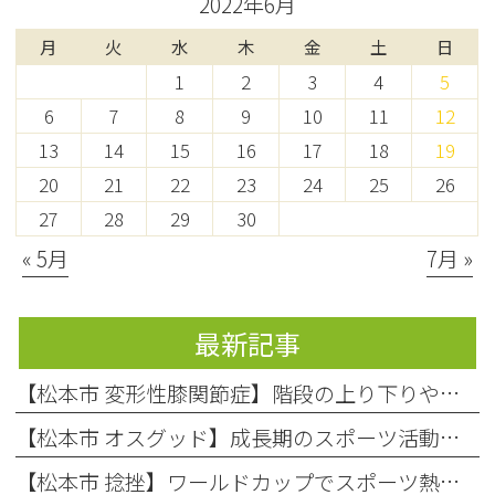
2022年6月
月
火
水
木
金
土
日
1
2
3
4
5
6
7
8
9
10
11
12
13
14
15
16
17
18
19
20
21
22
23
24
25
26
27
28
29
30
« 5月
7月 »
最新記事
【松本市 変形性膝関節症】階段の上り下りや立ち上がりがつらい…中高年の膝の痛み、あきらめないで！
【松本市 オスグッド】成長期のスポーツ活動で起こりやすい膝の痛み「オスグッド・シュラッター病」の原因と対処法
【松本市 捻挫】ワールドカップでスポーツ熱上昇中！お子様の「捻挫」にご注意を