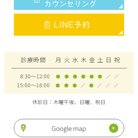
カウンセリング
LINE予約
診療時間
月
火
水
木
金
土
日
祝
8:30～12:00
●
●
●
●
●
●
／
／
15:00～18:00
●
●
●
／
●
／
／
／
休診日：木曜午後、日曜、祝日
Google map