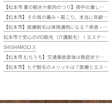
【松本市 夏の脱水や筋肉のつり】夜中の激しい痛み…それ、夏の「隠れ脱水」が原因かもしれません！
【松本市】その首の痛み・肩こり、本当に年齢のせい？知っておきたい「首の危険信号」
【松本市】医療脱毛は保険適用になる？疾患・肌荒れに悩む方へ整形外科での脱毛を徹底解説！
松本市で安心のVIO脱毛（介護脱毛）！エステとの違いや回数を解説
SHISHAMOロス
【松本市 むちうち】交通事故直後は無症状でも要注意！後遺症を防ぐ早期受診と自賠責保険のポイント
【松本市】ヒゲ脱毛のメリットは？医療とエステの違いや「値段・回数・痛み」を徹底解説