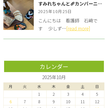
すみれちゃんと🥖カンパーニュ😋
2025年10月25日
こんにちは 看護師 石﨑で
す 少しず…
[read more]
カレンダー
2025年10月
月
火
水
木
金
土
日
1
2
3
4
5
6
7
8
9
10
11
12