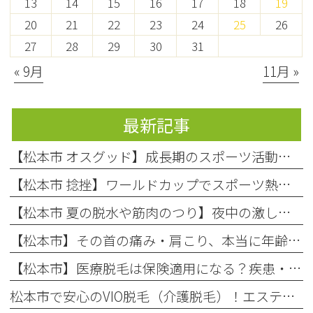
13
14
15
16
17
18
19
20
21
22
23
24
25
26
27
28
29
30
31
« 9月
11月 »
最新記事
【松本市 オスグッド】成長期のスポーツ活動で起こりやすい膝の痛み「オスグッド・シュラッター病」の原因と対処法
【松本市 捻挫】ワールドカップでスポーツ熱上昇中！お子様の「捻挫」にご注意を
【松本市 夏の脱水や筋肉のつり】夜中の激しい痛み…それ、夏の「隠れ脱水」が原因かもしれません！
【松本市】その首の痛み・肩こり、本当に年齢のせい？知っておきたい「首の危険信号」
【松本市】医療脱毛は保険適用になる？疾患・肌荒れに悩む方へ整形外科での脱毛を徹底解説！
松本市で安心のVIO脱毛（介護脱毛）！エステとの違いや回数を解説