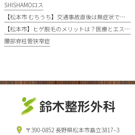
SHISHAMOロス
【松本市 むちうち】交通事故直後は無症状でも要注意！後遺症を防ぐ早期受診と自賠責保険のポイント
【松本市】ヒゲ脱毛のメリットは？医療とエステの違いや「値段・回数・痛み」を徹底解説
腰部脊柱管狭窄症
〒390-0852 長野県松本市島立3817−3