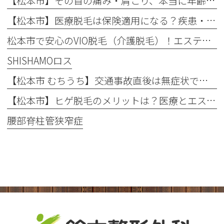
【松本市】その首の痛み・肩こり、本当に年齢のせい？知っておきたい「首の危険信号」
【松本市】医療脱毛は保険適用になる？疾患・肌荒れに悩む方へ整形外科での脱毛を徹底解説！
松本市で安心のVIO脱毛（介護脱毛）！エステとの違いや回数を解説
SHISHAMOロス
【松本市 むちうち】交通事故直後は無症状でも要注意！後遺症を防ぐ早期受診と自賠責保険のポイント
【松本市】ヒゲ脱毛のメリットは？医療とエステの違いや「値段・回数・痛み」を徹底解説
腰部脊柱管狭窄症