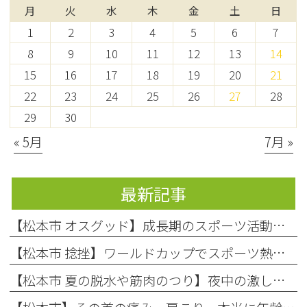
月
火
水
木
金
土
日
1
2
3
4
5
6
7
8
9
10
11
12
13
14
15
16
17
18
19
20
21
22
23
24
25
26
27
28
29
30
« 5月
7月 »
最新記事
【松本市 オスグッド】成長期のスポーツ活動で起こりやすい膝の痛み「オスグッド・シュラッター病」の原因と対処法
【松本市 捻挫】ワールドカップでスポーツ熱上昇中！お子様の「捻挫」にご注意を
【松本市 夏の脱水や筋肉のつり】夜中の激しい痛み…それ、夏の「隠れ脱水」が原因かもしれません！