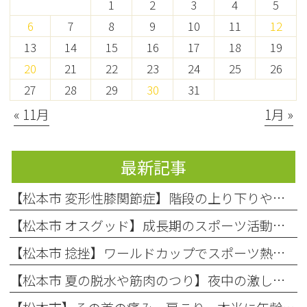
1
2
3
4
5
6
7
8
9
10
11
12
13
14
15
16
17
18
19
20
21
22
23
24
25
26
27
28
29
30
31
« 11月
1月 »
最新記事
【松本市 変形性膝関節症】階段の上り下りや立ち上がりがつらい…中高年の膝の痛み、あきらめないで！
【松本市 オスグッド】成長期のスポーツ活動で起こりやすい膝の痛み「オスグッド・シュラッター病」の原因と対処法
【松本市 捻挫】ワールドカップでスポーツ熱上昇中！お子様の「捻挫」にご注意を
【松本市 夏の脱水や筋肉のつり】夜中の激しい痛み…それ、夏の「隠れ脱水」が原因かもしれません！