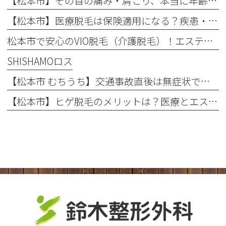
【松本市】その首の痛み・肩こり、本当に年齢のせい？知っておきたい「首の危険信号」
【松本市】医療脱毛は保険適用になる？疾患・肌荒れに悩む方へ整形外科での脱毛を徹底解説！
松本市で安心のVIO脱毛（介護脱毛）！エステとの違いや回数を解説
SHISHAMOロス
【松本市 むちうち】交通事故直後は無症状でも要注意！後遺症を防ぐ早期受診と自賠責保険のポイント
【松本市】ヒゲ脱毛のメリットは？医療とエステの違いや「値段・回数・痛み」を徹底解説