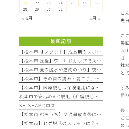
21
22
23
24
25
26
27
28
29
30
31
こ
« 6月
8月 »
先
こ
最新記事
毎
沢
【松本市 オスグッド】成長期のスポーツ活動で起こりやすい膝の痛み「オスグッド・シュラッター病」の原因と対処法
ガ
【松本市 捻挫】ワールドカップでスポーツ熱上昇中！お子様の「捻挫」にご注意を
鉢
【松本市 夏の脱水や筋肉のつり】夜中の激しい痛み…それ、夏の「隠れ脱水」が原因かもしれません！
と
【松本市】その首の痛み・肩こり、本当に年齢のせい？知っておきたい「首の危険信号」
【松本市】医療脱毛は保険適用になる？疾患・肌荒れに悩む方へ整形外科での脱毛を徹底解説！
す
帰
松本市で安心のVIO脱毛（介護脱毛）！エステとの違いや回数を解説
SHISHAMOロス
後
【松本市 むちうち】交通事故直後は無症状でも要注意！後遺症を防ぐ早期受診と自賠責保険のポイント
こ
【松本市】ヒゲ脱毛のメリットは？医療とエステの違いや「値段・回数・痛み」を徹底解説
め