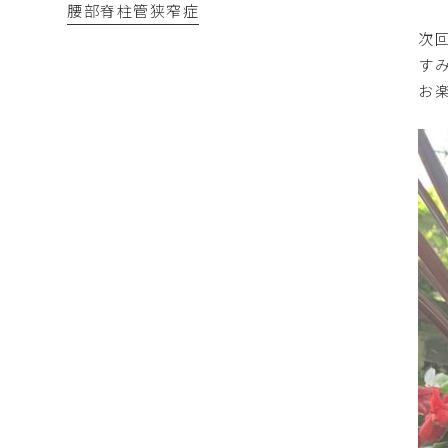
腰部脊柱管狭窄症
次
す
お楽