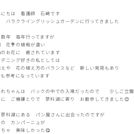
んにちは 看護師 石﨑です
日 バラクライングリッシュガーデンに行ってきました
こ数年 毎年行ってますが
回 花💐の植栽が違い
山のお花に 癒されています
ーデニング好きの私としては
植えや 花の植え方のバランスなど 新しい発見もあり
ても参考になっています
みれちゃんは バックの中での入場だったので 少しご立腹
りに ご機嫌とりで 蓼科湖に寄り お散歩してきました😊
 蓼科湖にある パン屋さんに出会ったのですが
この カンパーニュが
っちゃ 美味しかった😋