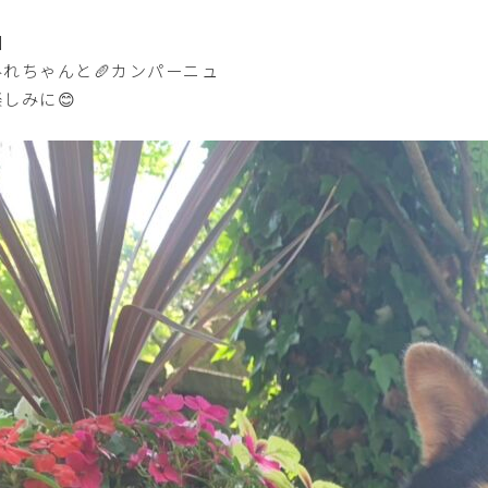
回
みれちゃんと🥖カンパーニュ
しみに😊