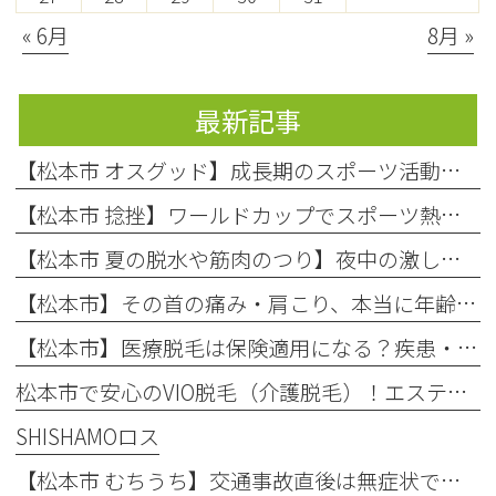
« 6月
8月 »
最新記事
【松本市 オスグッド】成長期のスポーツ活動で起こりやすい膝の痛み「オスグッド・シュラッター病」の原因と対処法
【松本市 捻挫】ワールドカップでスポーツ熱上昇中！お子様の「捻挫」にご注意を
【松本市 夏の脱水や筋肉のつり】夜中の激しい痛み…それ、夏の「隠れ脱水」が原因かもしれません！
【松本市】その首の痛み・肩こり、本当に年齢のせい？知っておきたい「首の危険信号」
【松本市】医療脱毛は保険適用になる？疾患・肌荒れに悩む方へ整形外科での脱毛を徹底解説！
松本市で安心のVIO脱毛（介護脱毛）！エステとの違いや回数を解説
SHISHAMOロス
【松本市 むちうち】交通事故直後は無症状でも要注意！後遺症を防ぐ早期受診と自賠責保険のポイント