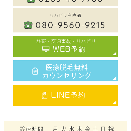
リハビリ科直通
080-9560-9215
診察・交通事故・リハビリ
WEB予約
医療脱毛無料
カウンセリング
LINE予約
診療時間
月
火
水
木
金
土
日
祝