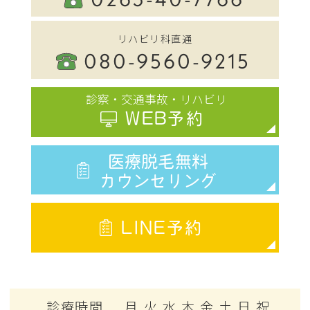
リハビリ科直通
080-9560-9215
診察・交通事故・リハビリ
WEB予約
医療脱毛無料
カウンセリング
LINE予約
診療時間
月
火
水
木
金
土
日
祝