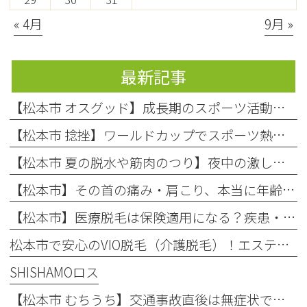
« 4月
9月 »
最新記事
【松本市 オスグッド】成長期のスポーツ活動で起こりやすい膝の痛み「オスグッド・シュラッター病」の原因と対処法
【松本市 捻挫】ワールドカップでスポーツ熱上昇中！お子様の「捻挫」にご注意を
【松本市 夏の脱水や筋肉のつり】夜中の激しい痛み…それ、夏の「隠れ脱水」が原因かもしれません！
【松本市】その首の痛み・肩こり、本当に年齢のせい？知っておきたい「首の危険信号」
【松本市】医療脱毛は保険適用になる？疾患・肌荒れに悩む方へ整形外科での脱毛を徹底解説！
松本市で安心のVIO脱毛（介護脱毛）！エステとの違いや回数を解説
SHISHAMOロス
【松本市 むちうち】交通事故直後は無症状でも要注意！後遺症を防ぐ早期受診と自賠責保険のポイント