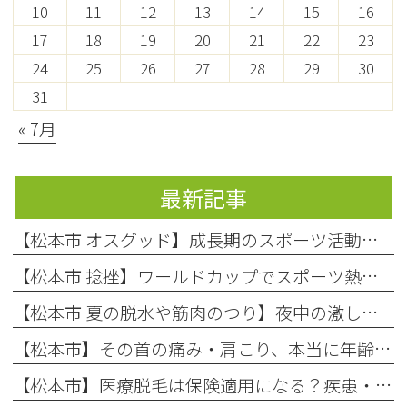
10
11
12
13
14
15
16
17
18
19
20
21
22
23
24
25
26
27
28
29
30
31
« 7月
最新記事
【松本市 オスグッド】成長期のスポーツ活動で起こりやすい膝の痛み「オスグッド・シュラッター病」の原因と対処法
【松本市 捻挫】ワールドカップでスポーツ熱上昇中！お子様の「捻挫」にご注意を
【松本市 夏の脱水や筋肉のつり】夜中の激しい痛み…それ、夏の「隠れ脱水」が原因かもしれません！
【松本市】その首の痛み・肩こり、本当に年齢のせい？知っておきたい「首の危険信号」
【松本市】医療脱毛は保険適用になる？疾患・肌荒れに悩む方へ整形外科での脱毛を徹底解説！